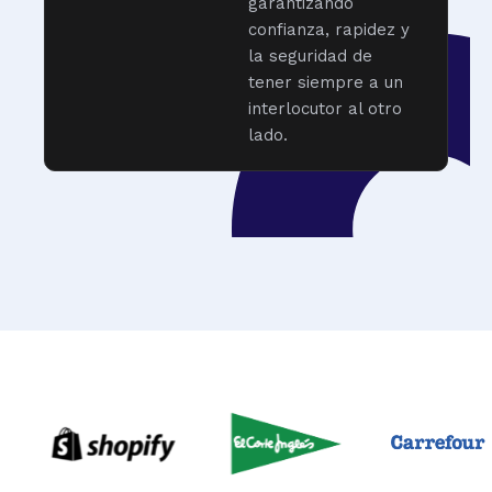
garantizando
confianza, rapidez y
la seguridad de
tener siempre a un
interlocutor al otro
lado.