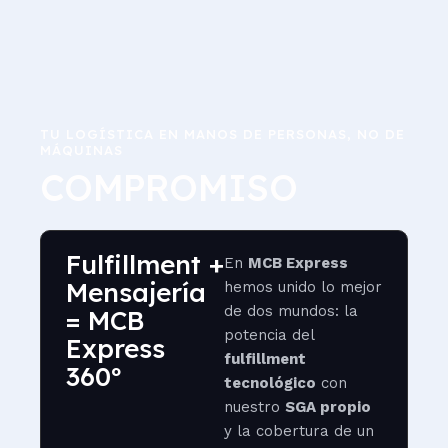
TU LOGÍSTICA EN MANOS DE PERSONAS, NO DE
MÁQUINAS
COMPROMISO
Fulfillment +
En
MCB Express
Mensajería
hemos unido lo mejor
de dos mundos: la
= MCB
potencia del
Express
fulfillment
360º
tecnológico
con
nuestro
SGA propio
y la cobertura de un