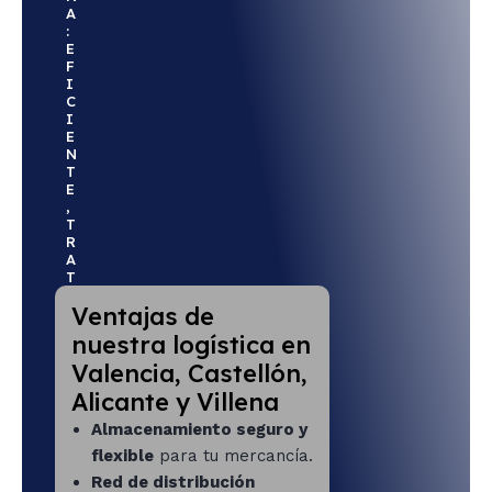
A
:
E
F
I
C
I
E
N
T
E
,
T
R
A
T
O
Ventajas de
C
E
nuestra logística en
R
C
Valencia, Castellón,
A
Alicante y Villena
N
O
Almacenamiento seguro y
flexible
para tu mercancía.
Red de distribución