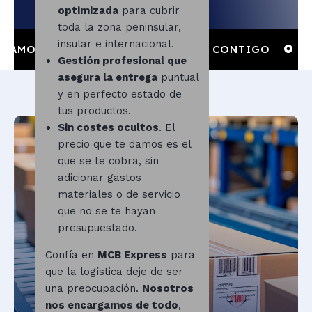
optimizada
para cubrir
toda la zona peninsular,
insular e internacional.
S, RESOLVEMOS Y CRECEMOS CONTIGO
OLVÍDAT
Gestión profesional que
asegura la entrega
puntual
y en perfecto estado de
tus productos.
Sin costes ocultos
. El
precio que te damos es el
que se te cobra, sin
adicionar gastos
materiales o de servicio
que no se te hayan
presupuestado.
Confía en
MCB Express
para
que la logística deje de ser
una preocupación.
Nosotros
nos encargamos de todo
,