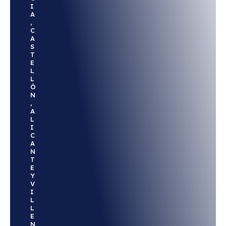
I
A
,
C
A
S
T
E
L
L
Ó
N
,
A
L
I
C
A
N
T
E
Y
V
I
L
L
E
N